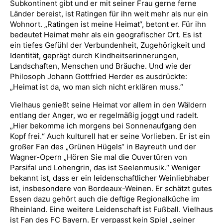
Subkontinent gibt und er mit seiner Frau gerne ferne
Länder bereist, ist Ratingen für ihn weit mehr als nur ein
Wohnort. „Ratingen ist meine Heimat“, betont er. Für ihn
bedeutet Heimat mehr als ein geografischer Ort. Es ist
ein tiefes Gefühl der Verbundenheit, Zugehörigkeit und
Identität, geprägt durch Kindheitserinnerungen,
Landschaften, Menschen und Bräuche. Und wie der
Philosoph Johann Gottfried Herder es ausdrückte:
„Heimat ist da, wo man sich nicht erklären muss.“
Vielhaus genießt seine Heimat vor allem in den Wäldern
entlang der Anger, wo er regelmäßig joggt und radelt.
„Hier bekomme ich morgens bei Sonnenaufgang den
Kopf frei.“ Auch kulturell hat er seine Vorlieben. Er ist ein
großer Fan des „Grünen Hügels“ in Bayreuth und der
Wagner-Opern „Hören Sie mal die Ouvertüren von
Parsifal und Lohengrin, das ist Seelenmusik.“ Weniger
bekannt ist, dass er ein leidenschaftlicher Weinliebhaber
ist, insbesondere von Bordeaux-Weinen. Er schätzt gutes
Essen dazu gehört auch die deftige Regionalküche im
Rheinland. Eine weitere Leidenschaft ist Fußball. Vielhaus
ist Fan des FC Bayern. Er verpasst kein Spiel „seiner