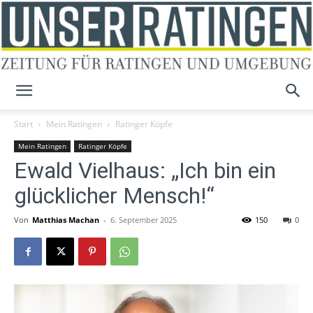
Unser
Start
Mein Ratingen
Ratinger Köpfe
Mein Ratingen
Ratinger Köpfe
Ewald Vielhaus: „Ich bin ein
Ratingen
glücklicher Mensch!“
Von
Matthias Machan
-
6. September 2025
150
0