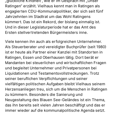
„glückliche Kindheit“, wie er im Gespräch mit „Unser
Ratingen“ erzählt. Vielhaus kennt man in Ratingen als
engagierten CDU-Kommunalpolitiker, der sich seit fünf
Jahrzehnten im Stadtrat um das Wohl Ratingens
kümmert. Das ist ein Rekord, der bislang einmalig ist.
Und in dieser Legislaturperiode hat er das Amt des
Ersten stellvertretenden Bürgermeisters inne.
Viele kennen ihn auch als erfolgreichen Unternehmer.
Als Steuerberater und vereidigter Buchprüfer (seit 1980)
ist er heute als Partner einer Kanzlei mit Standorten in
Ratingen, Essen und Oberhausen tätig. Dort berät er
Mandanten bei steuerlichen und wirtschaftlichen Fragen
und begleitet Unternehmer und Privatpersonen bei
Liquidationen und Testamentsvollstreckungen. Trotz
seiner beruflichen Verpflichtungen und seiner
vielfältigen politischen Aufgaben bleibt Vielhaus seinem
Herzensanliegen treu, sich um die Menschen in Ratingen
zu kümmern. Besonders die Sanierung und
Neugestaltung des Blauen See-Geländes ist ein Thema,
das ihn bereits seit vielen Jahren beschäftigt und das er
immer wieder auf die kommunalpolitische Agenda setzt.