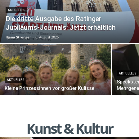
AKTUELLES
Die dritte Ausgabe des Ratinger
Jubiläums-Journals: Jetzt erhältlich
Iljana Strenger
-
6. August 2026
AKTUELLES
AKTUELLES
Speckstei
Kleine Prinzessinnen vor großer Kulisse
Mehrgener
Kunst & Kultur