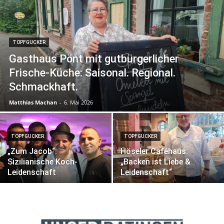
TOPFGUCKER
Gasthaus Pönt mit gutbürgerlicher
Frische-Küche: Saisonal. Regional.
Schmackhaft.
Matthias Machan
-
6. Mai 2026
TOPFGUCKER
TOPFGUCKER
„Zum Jacob“:
Höseler Caféhaus:
Sizilianische Koch-
„Backen ist Liebe &
Leidenschaft
Leidenschaft“