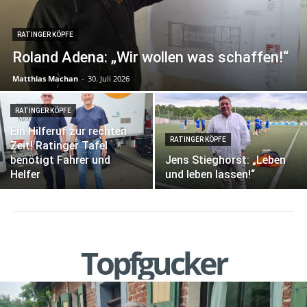
RATINGER KÖPFE
Roland Adena: „Wir wollen was schaffen!“
Matthias Machan
-
30. Juli 2026
RATINGER KÖPFE
Ein Hilferuf zur rechten
RATINGER KÖPFE
Zeit! Ratinger Tafel
benötigt Fahrer und
Jens Stieghorst: „Leben
Helfer
und leben lassen!“
Topfgucker