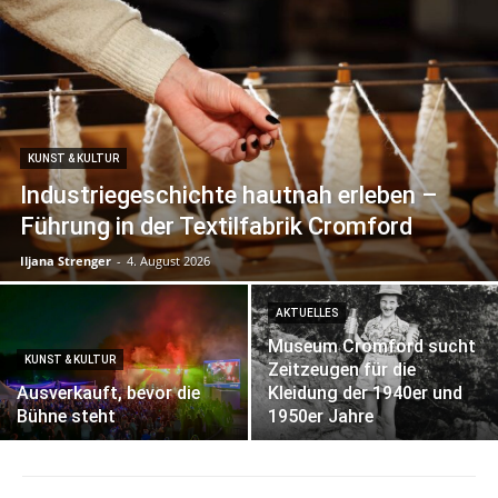
KUNST & KULTUR
Industriegeschichte hautnah erleben –
Führung in der Textilfabrik Cromford
Iljana Strenger
-
4. August 2026
AKTUELLES
Museum Cromford sucht
KUNST & KULTUR
Zeitzeugen für die
Ausverkauft, bevor die
Kleidung der 1940er und
Bühne steht
1950er Jahre