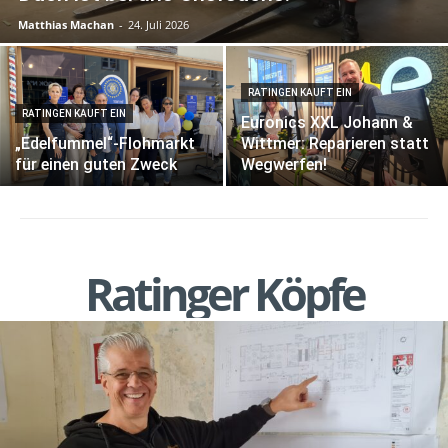
Matthias Machan
-
24. Juli 2026
RATINGEN KAUFT EIN
RATINGEN KAUFT EIN
Euronics XXL Johann &
„Edelfummel“-Flohmarkt
Wittmer: Reparieren statt
für einen guten Zweck
Wegwerfen!
Ratinger Köpfe