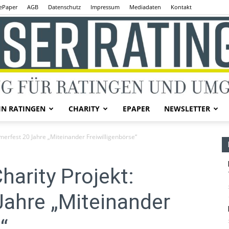
ePaper
AGB
Datenschutz
Impressum
Mediadaten
Kontakt
IN RATINGEN
CHARITY
EPAPER
NEWSLETTER
Unser
merfest 20 Jahre „Miteinander Freiwilligenbörse“
harity Projekt:
ahre „Miteinander
Ratingen
“