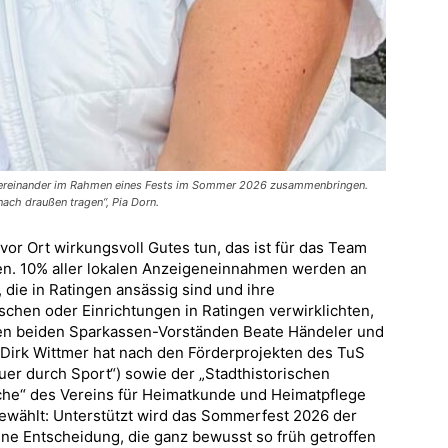
 untereinander im Rahmen eines Fests im Sommer 2026 zusammenbringen.
nach draußen tragen“, Pia Dorn.
or Ort wirkungsvoll Gutes tun, das ist für das Team
n. 10% aller lokalen Anzeigeneinnahmen werden an
die in Ratingen ansässig sind und ihre
hen oder Einrichtungen in Ratingen verwirklichten,
en beiden Sparkassen-Vorständen Beate Händeler und
rk Wittmer hat nach den Förderprojekten des TuS
uer durch Sport“) sowie der „Stadthistorischen
iche“ des Vereins für Heimatkunde und Heimatpflege
sgewählt: Unterstützt wird das Sommerfest 2026 der
Eine Entscheidung, die ganz bewusst so früh getroffen