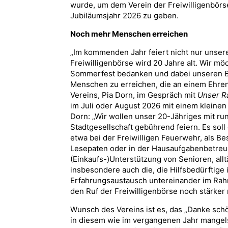
wurde, um dem Verein der Freiwilligenbörse
Jubiläumsjahr 2026 zu geben.
Noch mehr Menschen erreichen
„Im kommenden Jahr feiert nicht nur unsere
Freiwilligenbörse wird 20 Jahre alt. Wir m
Sommerfest bedanken und dabei unseren B
Menschen zu erreichen, die an einem Ehrena
Vereins, Pia Dorn, im Gespräch mit
Unser R
im Juli oder August 2026 mit einem kleine
Dorn: „Wir wollen unser 20-Jähriges mit r
Stadtgesellschaft gebührend feiern. Es sol
etwa bei der Freiwilligen Feuerwehr, als B
Lesepaten oder in der Hausaufgabenbetreuu
(Einkaufs-)Unterstützung von Senioren, alltäg
insbesondere auch die, die Hilfsbedürftige 
Erfahrungsaustausch untereinander im Ra
den Ruf der Freiwilligenbörse noch stärker
Wunsch des Vereins ist es, das „Danke schön
in diesem wie im vergangenen Jahr mangels 