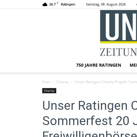
C
26.7
Samstag, 08. August 2026
Ratingen
750 JAHRE RATINGEN
ME
Start
Charity
Unser Ratingen Charity Projekt: Som
Charity
Unser Ratingen C
Sommerfest 20 J
Freiwilligenbörse