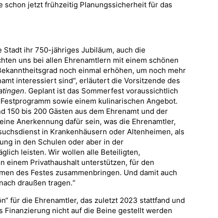
 schon jetzt frühzeitig Planungssicherheit für das
 Stadt ihr 750-jähriges Jubiläum, auch die
öchten uns bei allen Ehrenamtlern mit einem schönen
ekanntheitsgrad noch einmal erhöhen, um noch mehr
mt interessiert sind“, erläutert die Vorsitzende des
atingen
. Geplant ist das Sommerfest voraussichtlich
n Festprogramm sowie einem kulinarischen Angebot.
und 150 bis 200 Gästen aus dem Ehrenamt und der
l eine Anerkennung dafür sein, was die Ehrenamtler,
esuchsdienst in Krankenhäusern oder Altenheimen, als
ng in den Schulen oder aber in der
lich leisten. Wir wollen alle Beteiligten,
in einem Privathaushalt unterstützen, für den
hmen des Festes zusammenbringen. Und damit auch
 nach draußen tragen.“
“ für die Ehrenamtler, das zuletzt 2023 stattfand und
Finanzierung nicht auf die Beine gestellt werden