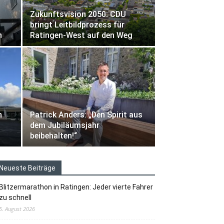
Zukunftsvision 2050: CDU
bringt Leitbildprozess für
n
Ratingen-West auf den Weg
n
Patrick Anders: „Den Spirit aus
dem Jubiläumsjahr
beibehalten!“
Neueste Beiträge
Blitzermarathon in Ratingen: Jeder vierte Fahrer
zu schnell
5. August 2026