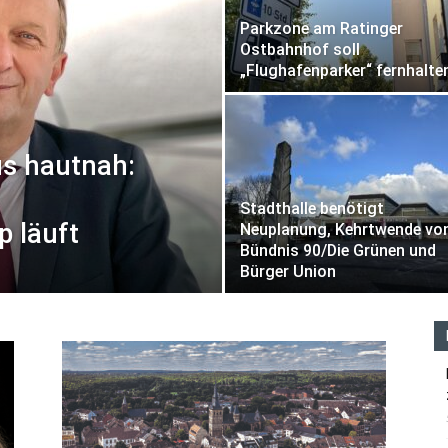
Parkzone am Ratinger
Ostbahnhof soll
„Flughafenparker“ fernhalte
us hautnah:
Stadthalle benötigt
 läuft
Neuplanung, Kehrtwende vo
Bündnis 90/Die Grünen und
Bürger Union