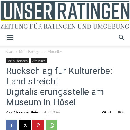
Unser
Start
Mein Ratingen
Aktuelles
Mein Ratingen
Aktuelles
Rückschlag für Kulturerbe:
Ratingen
Land streicht
Digitalisierungsstelle am
Museum in Hösel
Von
Alexander Heinz
-
4. Juli 2026
31
0