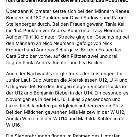
fünf und zehn Kilometer sowie im Junior Lauf-Cup fest.
Über zehn Kilometer setzte sich bei den Männern Renee
Bongers mit 180 Punkten vor David Sudowe und Patrick
Stellenberger durch. Bei den Frauen gewann Tanja Keil
mit 154 Punkten vor Andrea Adam und Tracy Heinrich.
Auf der Fünf-Kilometer-Strecke ging der Gesamtsieg bei
den Männern an Nico Neumann, gefolgt von Nick
Frohnert und Andreas Schurgacz. Bei den Frauen lag
Cara Schoiber vorne, auf den Plätzen zwei und drei
folgten Paula Andrea Richter und Lea Becker.
Auch der Nachwuchs sorgte für starke Leistungen. Im
Junior Lauf-Cup wurden die Altersklassen U12, U14 und
U16 gewertet. Bei den Jungen siegten Vincent Lucks in
der U12 und Benjamin Biebel in der U14. Ein besonderes
Novum gab es in der M U16: Lukas Speckenbach und
Lukas Koch landeten punktgleich auf dem ersten Platz.
Bei den Mädchen gewannen Mila Malzew in der W U12,
Annika Winzen in der W U14 und Mathilda Kohlen in der
W U16.
Die Siegerehrungen finden im Rahmen des Lintorfer