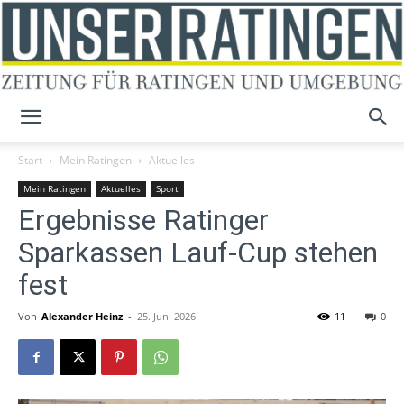
Unser
Start
Mein Ratingen
Aktuelles
Mein Ratingen
Aktuelles
Sport
Ergebnisse Ratinger
Ratingen
Sparkassen Lauf-Cup stehen
fest
Von
Alexander Heinz
-
25. Juni 2026
11
0