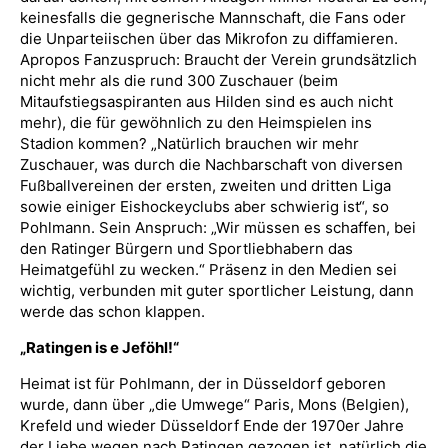
keinesfalls die gegnerische Mannschaft, die Fans oder
die Unparteiischen über das Mikrofon zu diffamieren.
Apropos Fanzuspruch: Braucht der Verein grundsätzlich
nicht mehr als die rund 300 Zuschauer (beim
Mitaufstiegsaspiranten aus Hilden sind es auch nicht
mehr), die für gewöhnlich zu den Heimspielen ins
Stadion kommen? „Natürlich brauchen wir mehr
Zuschauer, was durch die Nachbarschaft von diversen
Fußballvereinen der ersten, zweiten und dritten Liga
sowie einiger Eishockeyclubs aber schwierig ist“, so
Pohlmann. Sein Anspruch: „Wir müssen es schaffen, bei
den Ratinger Bürgern und Sportliebhabern das
Heimatgefühl zu wecken.“ Präsenz in den Medien sei
wichtig, verbunden mit guter sportlicher Leistung, dann
werde das schon klappen.
„Ratingen is e Jeföhl!“
Heimat ist für Pohlmann, der in Düsseldorf geboren
wurde, dann über „die Umwege“ Paris, Mons (Belgien),
Krefeld und wieder Düsseldorf Ende der 1970er Jahre
der Liebe wegen nach Ratingen gezogen ist, natürlich die