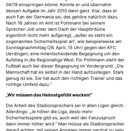
04/19 einspringen könne. Konnte er und übernahm
dessen Aufgabe im Jahr 2010 dann ganz. Klar, dass er
auch Fan der Germania sei, das gehöre natürlich dazu.
Nach 16 Jahren im Amt ist Pohlmann bei seinem
Sprecher-Job unter dem Dach der Haupttribüne
eigentlich nicht mehr aufgeregt, „außer es steht ein
sogenanntes Sicherheitsspiel an“, wie beispielweise am
Sonntagnachmittag (26. April, 15 Uhr) gegen den KFC
Uerdingen, eine mitentscheidende Begegnung um den
Aufstieg in die Regionalliga West. Für Pohlmann steht der
Fußball auch bei dieser Begegnung im Vordergrund: „Die
Mannschaft hat es selbst in der Hand aufzusteigen. Stark
genug ist sie. Sie hat auch den richtigen Trainer und das
richtige Umfeld dazu.“
„Wir müssen das Heimatgefühl wecken!“
Die Arbeit des Stadionsprechers sei in allen Ligen gleich.
Allerdings: „Je höher die Liga, desto mehr
Sicherheitsspiele gibt es, auch weil der Fanzuspruch
dann immer höher wird.“ Man müsse als Stadionsprecher
darauf achten, mit seinen Ansagen immer neutral zu sein,