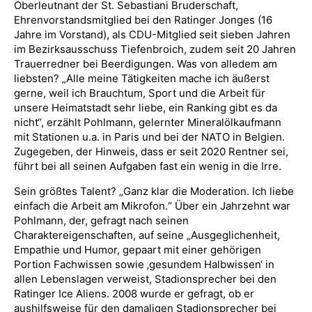
Oberleutnant der St. Sebastiani Bruderschaft,
Ehrenvorstandsmitglied bei den Ratinger Jonges (16
Jahre im Vorstand), als CDU-Mitglied seit sieben Jahren
im Bezirksausschuss Tiefenbroich, zudem seit 20 Jahren
Trauerredner bei Beerdigungen. Was von alledem am
liebsten? „Alle meine Tätigkeiten mache ich äußerst
gerne, weil ich Brauchtum, Sport und die Arbeit für
unsere Heimatstadt sehr liebe, ein Ranking gibt es da
nicht“, erzählt Pohlmann, gelernter Mineralölkaufmann
mit Stationen u.a. in Paris und bei der NATO in Belgien.
Zugegeben, der Hinweis, dass er seit 2020 Rentner sei,
führt bei all seinen Aufgaben fast ein wenig in die Irre.
Sein größtes Talent? „Ganz klar die Moderation. Ich liebe
einfach die Arbeit am Mikrofon.“ Über ein Jahrzehnt war
Pohlmann, der, gefragt nach seinen
Charaktereigenschaften, auf seine „Ausgeglichenheit,
Empathie und Humor, gepaart mit einer gehörigen
Portion Fachwissen sowie ‚gesundem Halbwissen‘ in
allen Lebenslagen verweist, Stadionsprecher bei den
Ratinger Ice Aliens. 2008 wurde er gefragt, ob er
aushilfsweise für den damaligen Stadionsprecher bei