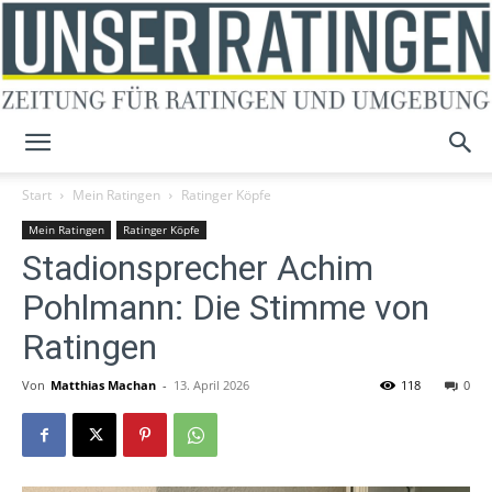
Unser
Start
Mein Ratingen
Ratinger Köpfe
Mein Ratingen
Ratinger Köpfe
Stadionsprecher Achim
Ratingen
Pohlmann: Die Stimme von
Ratingen
Von
Matthias Machan
-
13. April 2026
118
0