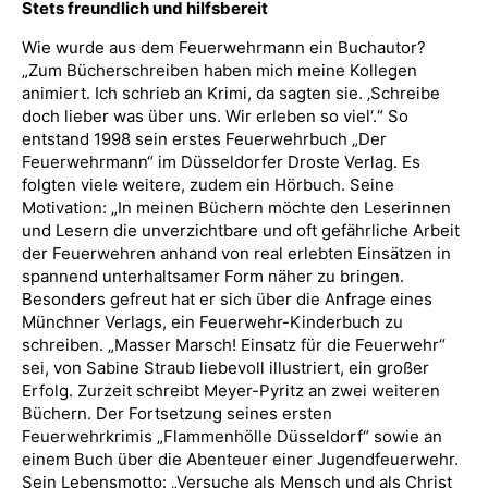
Stets freundlich und hilfsbereit
Wie wurde aus dem Feuerwehrmann ein Buchautor?
„Zum Bücherschreiben haben mich meine Kollegen
animiert. Ich schrieb an Krimi, da sagten sie. ‚Schreibe
doch lieber was über uns. Wir erleben so viel‘.“ So
entstand 1998 sein erstes Feuerwehrbuch „Der
Feuerwehrmann“ im Düsseldorfer Droste Verlag. Es
folgten viele weitere, zudem ein Hörbuch. Seine
Motivation: „In meinen Büchern möchte den Leserinnen
und Lesern die unverzichtbare und oft gefährliche Arbeit
der Feuerwehren anhand von real erlebten Einsätzen in
spannend unterhaltsamer Form näher zu bringen.
Besonders gefreut hat er sich über die Anfrage eines
Münchner Verlags, ein Feuerwehr-Kinderbuch zu
schreiben. „Masser Marsch! Einsatz für die Feuerwehr“
sei, von Sabine Straub liebevoll illustriert, ein großer
Erfolg. Zurzeit schreibt Meyer-Pyritz an zwei weiteren
Büchern. Der Fortsetzung seines ersten
Feuerwehrkrimis „Flammenhölle Düsseldorf“ sowie an
einem Buch über die Abenteuer einer Jugendfeuerwehr.
Sein Lebensmotto: „Versuche als Mensch und als Christ