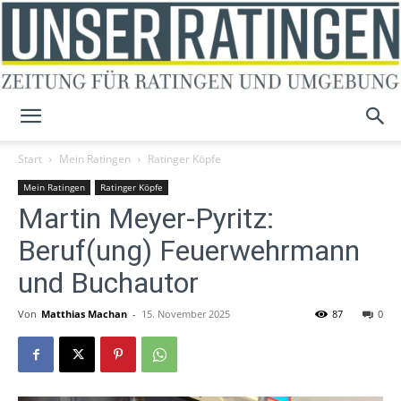
Unser
Start
Mein Ratingen
Ratinger Köpfe
Mein Ratingen
Ratinger Köpfe
Martin Meyer-Pyritz:
Ratingen
Beruf(ung) Feuerwehrmann
und Buchautor
Von
Matthias Machan
-
15. November 2025
87
0