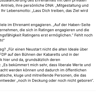
Ausbalancierung des Ehrenamtes mit dem privaten
Antrieb, ihre persönliche DNA: „Mitgestaltung und
 Ihr Lebensmotto: „Lass Dich treiben, das Ziel wird
viele im Ehrenamt engagieren. „Auf der Haben-Seite
ernehmen, die sich in Ratingen engagieren und die
tungsfähigkeit Ratingens erst ermöglichen.“ Fehlt noch
h!“
eg? „Für einen Neustart nicht die alten Ideale über
FDP auf den Bühnen der Kabaretts und in der
ik hier und da, grundsätzlich deren
 „Es bekümmert mich sehr, dass liberale Werte und
racht werden können und dadurch im öffentlichen
atische, kluge und mitreißende Personen, die das
entweder „noch in Deckung oder noch nicht geboren“.