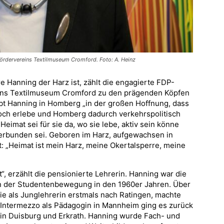
Fördervereins Textilmuseum Cromford. Foto: A. Heinz
Hanning der Harz ist, zählt die engagierte FDP-
reins Textilmuseum Cromford zu den prägenden Köpfen
lebt Hanning in Homberg „in der großen Hoffnung, dass
och erlebe und Homberg dadurch verkehrspolitisch
Heimat sei für sie da, wo sie lebe, aktiv sein könne
verbunden sei. Geboren im Harz, aufgewachsen in
t: „Heimat ist mein Harz, meine Okertalsperre, meine
bt“, erzählt die pensionierte Lehrerin. Hanning war die
en der Studentenbewegung in den 1960er Jahren. Über
ie als Junglehrerin erstmals nach Ratingen, machte
 Intermezzo als Pädagogin in Mannheim ging es zurück
“ in Duisburg und Erkrath. Hanning wurde Fach- und