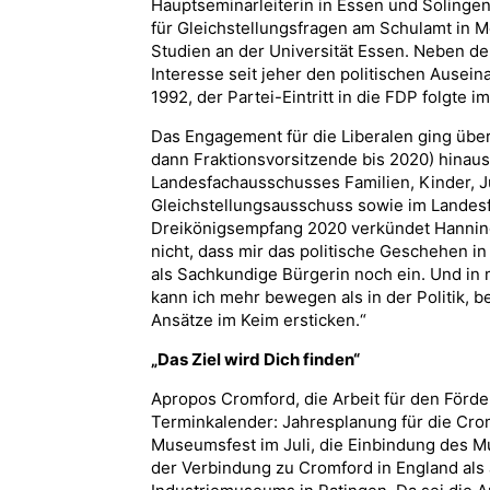
Hauptseminarleiterin in Essen und Solinge
für Gleichstellungsfragen am Schulamt in M
Studien an der Universität Essen. Neben de
Interesse seit jeher den politischen Ausei
1992, der Partei-Eintritt in die FDP folgte i
Das Engagement für die Liberalen ging über
dann Fraktionsvorsitzende bis 2020) hinau
Landesfachausschusses Familien, Kinder, J
Gleichstellungsausschuss sowie im Landes
Dreikönigsempfang 2020 verkündet Hanning 
nicht, dass mir das politische Geschehen in
als Sachkundige Bürgerin noch ein. Und i
kann ich mehr bewegen als in der Politik, 
Ansätze im Keim ersticken.“
„Das Ziel wird Dich finden“
Apropos Cromford, die Arbeit für den Förde
Terminkalender: Jahresplanung für die Cro
Museumsfest im Juli, die Einbindung des Mu
der Verbindung zu Cromford in England al