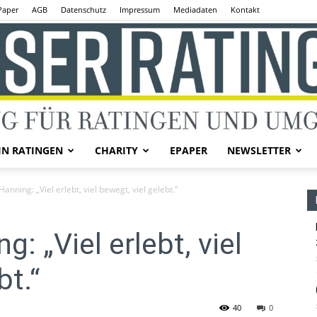
Paper
AGB
Datenschutz
Impressum
Mediadaten
Kontakt
IN RATINGEN
CHARITY
EPAPER
NEWSLETTER
Unser
anning: „Viel erlebt, viel bewegt, viel gelebt.“
: „Viel erlebt, viel
bt.“
Ratingen
40
0