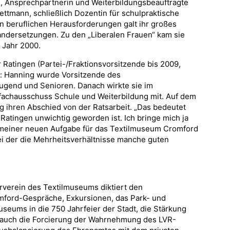
n, Ansprechpartnerin und Weiterbildungsbeauftragte
ettmann, schließlich Dozentin für schulpraktische
n beruflichen Herausforderungen galt ihr großes
nandersetzungen. Zu den „Liberalen Frauen“ kam sie
m Jahr 2000.
 Ratingen (Partei-/Fraktionsvorsitzende bis 2009,
s: Hanning wurde Vorsitzende des
ugend und Senioren. Danach wirkte sie im
fachausschuss Schule und Weiterbildung mit. Auf dem
ihren Abschied von der Ratsarbeit. „Das bedeutet
 Ratingen unwichtig geworden ist. Ich bringe mich ja
n meiner neuen Aufgabe für das Textilmuseum Cromford
bei der die Mehrheitsverhältnisse manche guten
rverein des Textilmuseums diktiert den
mford-Gespräche, Exkursionen, das Park- und
seums in die 750 Jahrfeier der Stadt, die Stärkung
s auch die Forcierung der Wahrnehmung des LVR-