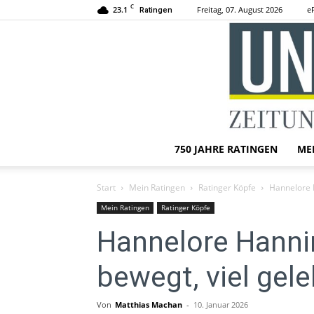
C
23.1
Freitag, 07. August 2026
e
Ratingen
750 JAHRE RATINGEN
ME
Start
Mein Ratingen
Ratinger Köpfe
Hannelore H
Mein Ratingen
Ratinger Köpfe
Hannelore Hanning
bewegt, viel gele
Von
Matthias Machan
-
10. Januar 2026