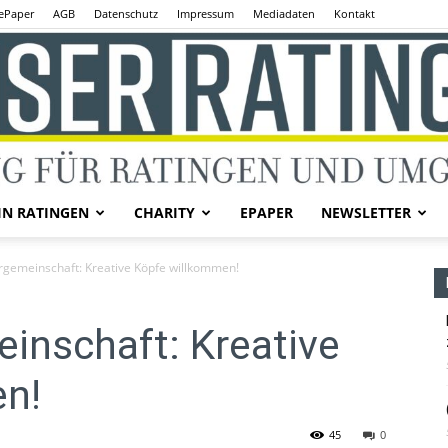
ePaper
AGB
Datenschutz
Impressum
Mediadaten
Kontakt
IN RATINGEN
CHARITY
EPAPER
NEWSLETTER
Unser
rgemeinschaft: Kreative Köpfe willkommen!
inschaft: Kreative
n!
Ratingen
45
0