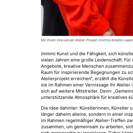
Mit ihrem innovativen Atelier-Projekt möchte Annette Lage
(mmm) Kunst und die Fähigkeit, sich künstl
vielen Jahren eine große Leidenschaft. Für 
Angebote, kreative Menschen zusammenzub
Raum für inspirierende Begegnungen zu sc
Atelierprojekt erreichen“, erzählt die Künst
sie im Rahmen einer Vernissage ihr Atelier in
sich auf weitere Mitstreiter. Denn: „Gemein
unterstützende Atmosphäre für kreatives kü
Die Idee dahinter: Künstlerinnen, Künstler u
länger daheim alleine, sondern in einer i
im Rahmen regelmäßiger Atelier-Treffen zw
zusammen, um gemeinsam zu arbeiten, sich
sich gegenseitig zu inspirieren. Dabei kön