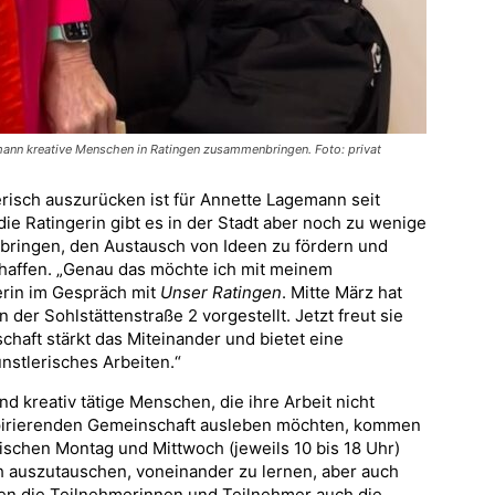
mann kreative Menschen in Ratingen zusammenbringen. Foto: privat
erisch auszurücken ist für Annette Lagemann seit
die Ratingerin gibt es in der Stadt aber noch zu wenige
ringen, den Austausch von Ideen zu fördern und
haffen. „Genau das möchte ich mit meinem
lerin im Gespräch mit
Unser Ratingen
. Mitte März hat
 der Sohlstättenstraße 2 vorgestellt. Jetzt freut sie
schaft stärkt das Miteinander und bietet eine
nstlerisches Arbeiten.“
nd kreativ tätige Menschen, die ihre Arbeit nicht
nspirierenden Gemeinschaft ausleben möchten, kommen
ischen Montag und Mittwoch (jeweils 10 bis 18 Uhr)
 auszutauschen, voneinander zu lernen, aber auch
nen die Teilnehmerinnen und Teilnehmer auch die