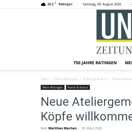
C
26.5
Samstag, 08. August 2026
Ratingen
750 JAHRE RATINGEN
ME
Start
Mein Ratingen
Kunst & Kultur
Neue Atelie
Mein Ratingen
Kunst & Kultur
Neue Ateliergeme
Köpfe willkomme
Von
Matthias Machan
-
28. März 2026