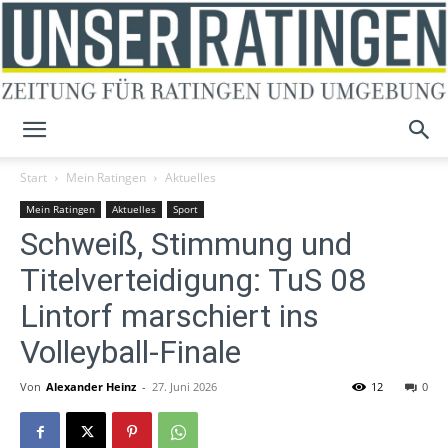
Unser
Start
Mein Ratingen
Aktuelles
Mein Ratingen
Aktuelles
Sport
Schweiß, Stimmung und
Ratingen
Titelverteidigung: TuS 08
Lintorf marschiert ins
Volleyball-Finale
Von
Alexander Heinz
-
27. Juni 2026
12
0