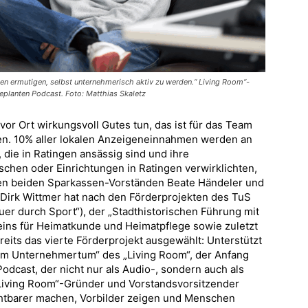
n ermutigen, selbst unternehmerisch aktiv zu werden.“ Living Room“-
eplanten Podcast. Foto: Matthias Skaletz
or Ort wirkungsvoll Gutes tun, das ist für das Team
n. 10% aller lokalen Anzeigeneinnahmen werden an
die in Ratingen ansässig sind und ihre
hen oder Einrichtungen in Ratingen verwirklichten,
en beiden Sparkassen-Vorständen Beate Händeler und
rk Wittmer hat nach den Förderprojekten des TuS
uer durch Sport“), der „Stadthistorischen Führung mit
eins für Heimatkunde und Heimatpflege sowie zuletzt
ereits das vierte Förderprojekt ausgewählt: Unterstützt
um Unternehmertum“ des „Living Room“, der Anfang
Podcast, der nicht nur als Audio-, sondern auch als
 „Living Room“-Gründer und Vorstandsvorsitzender
htbarer machen, Vorbilder zeigen und Menschen