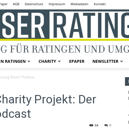
Paper
AGB
Datenschutz
Impressum
Mediadaten
Kontakt
IN RATINGEN
CHARITY
EPAPER
NEWSLETTER
Unser
 „Living Room“-Podcast
harity Projekt: Der
odcast
Ratingen
64
0