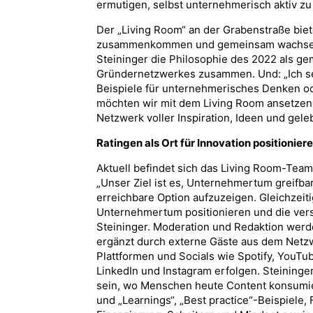
ermutigen, selbst unternehmerisch aktiv zu
Der „Living Room“ an der Grabenstraße biet
zusammenkommen und gemeinsam wachsen so
Steininger die Philosophie des 2022 als geme
Gründernetzwerkes zusammen. Und: „Ich se
Beispiele für unternehmerisches Denken od
möchten wir mit dem Living Room ansetzen:
Netzwerk voller Inspiration, Ideen und ge
Ratingen als Ort für Innovation positionier
Aktuell befindet sich das Living Room-Tea
„Unser Ziel ist es, Unternehmertum greifba
erreichbare Option aufzuzeigen. Gleichzeiti
Unternehmertum positionieren und die vers
Steininger. Moderation und Redaktion wer
ergänzt durch externe Gäste aus dem Netzw
Plattformen und Socials wie Spotify, YouTu
LinkedIn und Instagram erfolgen. Steininger
sein, wo Menschen heute Content konsumi
und „Learnings“, „Best practice“-Beispiele