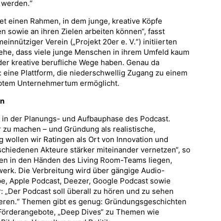
 werden.“
et einen Rahmen, in dem junge, kreative Köpfe
wie an ihren Zielen arbeiten können“, fasst
innütziger Verein („Projekt 20er e. V.“) initiierten
he, dass viele junge Menschen in ihrem Umfeld kaum
er kreative berufliche Wege haben. Genau da
 eine Plattform, die niederschwellig Zugang zu einem
lebtem Unternehmertum ermöglicht.
en
m in der Planungs- und Aufbauphase des Podcast.
r zu machen – und Gründung als realistische,
g wollen wir Ratingen als Ort von Innovation und
chiedenen Akteure stärker miteinander vernetzen“, so
den in den Händen des Living Room-Teams liegen,
erk. Die Verbreitung wird über gängige Audio-
be, Apple Podcast, Deezer, Google Podcast sowie
: „Der Podcast soll überall zu hören und zu sehen
eren.“ Themen gibt es genug: Gründungsgeschichten
, Förderangebote, „Deep Dives“ zu Themen wie