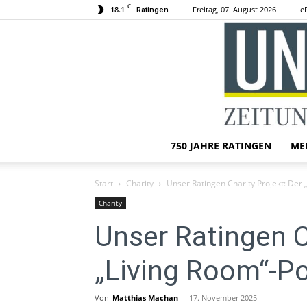
C
18.1
Freitag, 07. August 2026
e
Ratingen
750 JAHRE RATINGEN
ME
Start
Charity
Unser Ratingen Charity Projekt: Der
Charity
Unser Ratingen C
„Living Room“-P
Von
Matthias Machan
-
17. November 2025