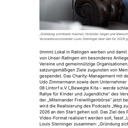
„Gründung sichtbarer machen, Vorbilder zeigen und Mensche
Vorstandsvorsitzender Louis Steininger über den für 2026 g
(mmm) Lokal in Ratingen werben und damit v
von
Unser Ratingen
ein besonderes Anliege
Vereine und gemeinnützige Organisationen, 
satzungsmäßigen Ziele zugunsten von Mensc
gespendet. Das Charity-Management mit d
Udo Zimmermann sowie dem Unternehmer Di
08 Lintorf e.V („Bewegte Kita – werde schla
Rallye für Kinder und Jugendliche“ des Ver
der „Miteinander Freiwilligenbörse“ jetzt b
wird die Realisierung des Podcasts „Weg z
2026 an den Start gehen soll. Das Ziel des 
Video-Format realisiert werden soll, fasst
Louis Steininger zusammen: „Gründung sic