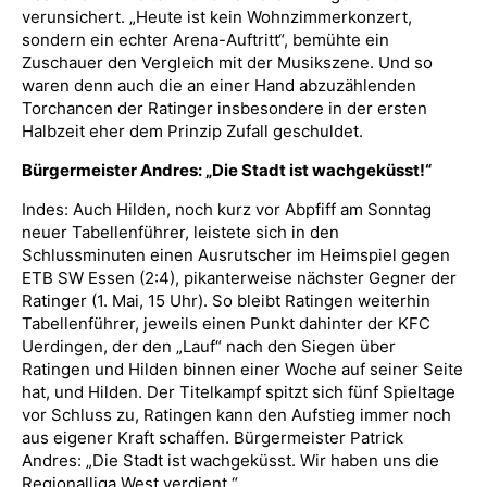
verunsichert. „Heute ist kein Wohnzimmerkonzert,
sondern ein echter Arena-Auftritt“, bemühte ein
Zuschauer den Vergleich mit der Musikszene. Und so
waren denn auch die an einer Hand abzuzählenden
Torchancen der Ratinger insbesondere in der ersten
Halbzeit eher dem Prinzip Zufall geschuldet.
Bürgermeister Andres: „Die Stadt ist wachgeküsst!“
Indes: Auch Hilden, noch kurz vor Abpfiff am Sonntag
neuer Tabellenführer, leistete sich in den
Schlussminuten einen Ausrutscher im Heimspiel gegen
ETB SW Essen (2:4), pikanterweise nächster Gegner der
Ratinger (1. Mai, 15 Uhr). So bleibt Ratingen weiterhin
Tabellenführer, jeweils einen Punkt dahinter der KFC
Uerdingen, der den „Lauf“ nach den Siegen über
Ratingen und Hilden binnen einer Woche auf seiner Seite
hat, und Hilden. Der Titelkampf spitzt sich fünf Spieltage
vor Schluss zu, Ratingen kann den Aufstieg immer noch
aus eigener Kraft schaffen. Bürgermeister Patrick
Andres: „Die Stadt ist wachgeküsst. Wir haben uns die
Regionalliga West verdient.“