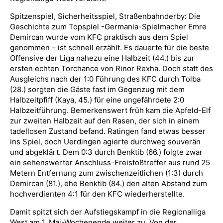
Spitzenspiel, Sicherheitsspiel, Straßenbahnderby: Die
Geschichte zum Topspiel -Germania-Spielmacher Emre
Demircan wurde vom KFC praktisch aus dem Spiel
genommen – ist schnell erzählt. Es dauerte für die beste
Offensive der Liga nahezu eine Halbzeit (44.) bis zur
ersten echten Torchance von Rinor Rexha. Doch statt des
Ausgleichs nach der 1:0 Führung des KFC durch Tolba
(28.) sorgten die Gäste fast im Gegenzug mit dem
Halbzeitpfiff (Kaya, 45.) für eine ungefährdete 2:0
Halbzeitführung. Bemerkenswert früh kam die Apfeld-Elf
zur zweiten Halbzeit auf den Rasen, der sich in einem
tadellosen Zustand befand. Ratingen fand etwas besser
ins Spiel, doch Uerdingen agierte durchweg souverän
und abgeklärt. Dem 0:3 durch Benktib (66.) folgte zwar
ein sehenswerter Anschluss-Freistoßtreffer aus rund 25
Metern Entfernung zum zwischenzeitlichen (1:3) durch
Demircan (81.), ehe Benktib (84.) den alten Abstand zum
hochverdienten 4:1 für den KFC wiederherstellte.
Damit spitzt sich der Aufstiegskampf in die Regionalliga
West am 1. Mai-Wochenende weiter zu. Von der