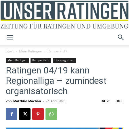
Unser
Start
Mein Ratingen
Rampenlicht
Mein Ratingen
Rampenlicht
Uncategorized
Ratingen 04/19 kann
Ratingen
Regionalliga – zumindest
organisatorisch
Von
Matthias Machan
-
27. April 2026
28
0