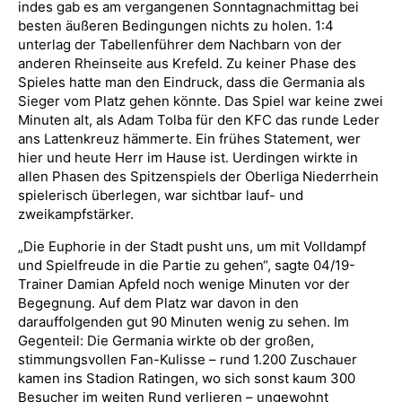
indes gab es am vergangenen Sonntagnachmittag bei
besten äußeren Bedingungen nichts zu holen. 1:4
unterlag der Tabellenführer dem Nachbarn von der
anderen Rheinseite aus Krefeld. Zu keiner Phase des
Spieles hatte man den Eindruck, dass die Germania als
Sieger vom Platz gehen könnte. Das Spiel war keine zwei
Minuten alt, als Adam Tolba für den KFC das runde Leder
ans Lattenkreuz hämmerte. Ein frühes Statement, wer
hier und heute Herr im Hause ist. Uerdingen wirkte in
allen Phasen des Spitzenspiels der Oberliga Niederrhein
spielerisch überlegen, war sichtbar lauf- und
zweikampfstärker.
„Die Euphorie in der Stadt pusht uns, um mit Volldampf
und Spielfreude in die Partie zu gehen“, sagte 04/19-
Trainer Damian Apfeld noch wenige Minuten vor der
Begegnung. Auf dem Platz war davon in den
darauffolgenden gut 90 Minuten wenig zu sehen. Im
Gegenteil: Die Germania wirkte ob der großen,
stimmungsvollen Fan-Kulisse – rund 1.200 Zuschauer
kamen ins Stadion Ratingen, wo sich sonst kaum 300
Besucher im weiten Rund verlieren – ungewohnt