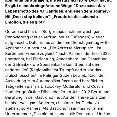
Kombination aus allem, die es für mich so reizvoll macht.
Es gibt niemals eingefahrene Wege.“ Dazu passt das
Lebensmotto des 47-Jährigen, entliehen dem Journey-
Hit „Don’t stop believin‘“: „Freude ist die schönste
Emotion, die es gibt!“
Gerade erst hat das Bürgerhaus nach fünfwöchiger
Renovierung (neuer Aufzug, neuer Fußboden) wieder
aufgemacht. Dafür ist es an diesem Dienstagmittag Mitte
April sehr gut besucht. „Die Adresse Marktplatz 1 ist
Bürde und Freude zugleich“, lacht Pannes, der hier 2022
übernahm, bei Einrichtung, Atmosphäre und Gestaltung
der Getränke- wie Speisenkarte kein Stein auf dem
anderen ließ (Regionalität ist Trumpf) und zuvor das
„Talschlösschen“ im Ratinger Süden betrieb. Nach der
Ausbildung zum Automobilkaufmann und beruflichen
Tätigkeiten u.a. als Discjockey, Moderator und Coach
fand der gebürtige Düsseldorfer im Jahr 2012 Beruf und
Berufung in der Gastronomie. „Vor der Theke zu sitzen
ist aber was ganz Anderes, als hinter der Theke zu
stehen“, so Pannes. Als Gastronom sei man vor allem
Unternehmer: „Das nimmt schnell alle Romantik.“ Und so