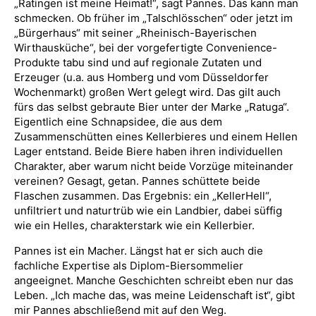
„Ratingen ist meine Heimat!“, sagt Pannes. Das kann man
schmecken. Ob früher im „Talschlösschen“ oder jetzt im
„Bürgerhaus“ mit seiner „Rheinisch-Bayerischen
Wirthausküche“, bei der vorgefertigte Convenience-
Produkte tabu sind und auf regionale Zutaten und
Erzeuger (u.a. aus Homberg und vom Düsseldorfer
Wochenmarkt) großen Wert gelegt wird. Das gilt auch
fürs das selbst gebraute Bier unter der Marke „Ratuga“.
Eigentlich eine Schnapsidee, die aus dem
Zusammenschütten eines Kellerbieres und einem Hellen
Lager entstand. Beide Biere haben ihren individuellen
Charakter, aber warum nicht beide Vorzüge miteinander
vereinen? Gesagt, getan. Pannes schüttete beide
Flaschen zusammen. Das Ergebnis: ein „KellerHell“,
unfiltriert und naturtrüb wie ein Landbier, dabei süffig
wie ein Helles, charakterstark wie ein Kellerbier.
Pannes ist ein Macher. Längst hat er sich auch die
fachliche Expertise als Diplom-Biersommelier
angeeignet. Manche Geschichten schreibt eben nur das
Leben. „Ich mache das, was meine Leidenschaft ist“, gibt
mir Pannes abschließend mit auf den Weg.