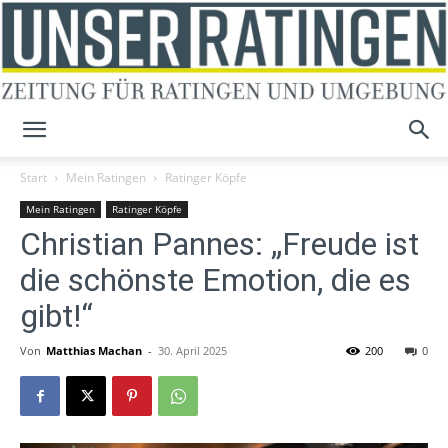
Unser
Start
Mein Ratingen
Ratinger Köpfe
Mein Ratingen
Ratinger Köpfe
Christian Pannes: „Freude ist
Ratingen
die schönste Emotion, die es
gibt!“
Von
Matthias Machan
-
30. April 2025
200
0