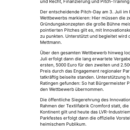
und Recht, Finanzierung und Pitch-Trainin
Der entscheidende Pitch-Day am 3. Juli im
Wettbewerbs markieren: Hier müssen die ze
Gründungskonzepten die große Bühne meist
pointierten Pitches gilt es, mit Innovatio
zu punkten. Unterstützt und begleitet wird
Mettmann.
Über den gesamten Wettbewerb hinweg lockt
Juli erfolgt dann die lang erwartete Vergab
ersten, 5000 Euro für den zweiten und 2.500
Preis durch das Engagement regionaler Pa
tatkräftig beiseite standen. Unterstützung 
Ratingen gefunden: So hat Bürgermeister Pa
den Wettbewerb übernommen.
Die öffentliche Siegerehrung des Innovation
Rahmen der Textilfabrik Cromford statt, di
Kontinent gilt und heute das LVR-Industri
Parkfestes erfolgt dann die offizielle Vor
heimischem Publikum.