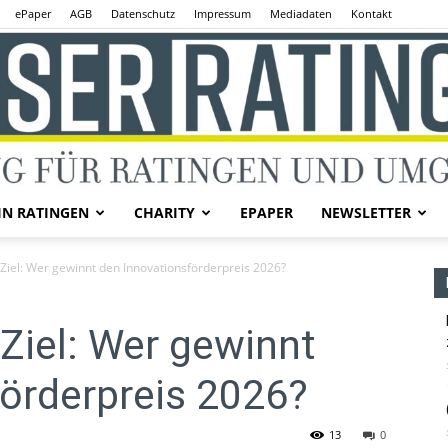
ePaper
AGB
Datenschutz
Impressum
Mediadaten
Kontakt
IN RATINGEN
CHARITY
EPAPER
NEWSLETTER
Unser
Ziel: Wer gewinnt den Innovationsförderpreis 2026?
Ziel: Wer gewinnt
örderpreis 2026?
Ratingen
13
0