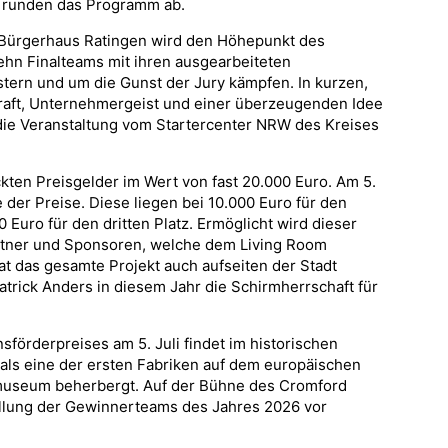
g runden das Programm ab.
 Bürgerhaus Ratingen wird den Höhepunkt des
hn Finalteams mit ihren ausgearbeiteten
ern und um die Gunst der Jury kämpfen. In kurzen,
nskraft, Unternehmergeist und einer überzeugenden Idee
 die Veranstaltung vom Startercenter NRW des Kreises
en Preisgelder im Wert von fast 20.000 Euro. Am 5.
e der Preise. Diese liegen bei 10.000 Euro für den
 Euro für den dritten Platz. Ermöglicht wird dieser
rtner und Sponsoren, welche dem Living Room
hat das gesamte Projekt auch aufseiten der Stadt
trick Anders in diesem Jahr die Schirmherrschaft für
sförderpreises am 5. Juli findet im historischen
e als eine der ersten Fabriken auf dem europäischen
emuseum beherbergt. Auf der Bühne des Cromford
stellung der Gewinnerteams des Jahres 2026 vor