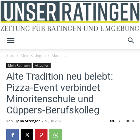
Unser
Start
Mein Ratingen
Aktuelles
Mein Ratingen
Aktuelles
Alte Tradition neu belebt:
Ratingen
Pizza-Event verbindet
Minoritenschule und
Cüppers-Berufskolleg
Von
Iljana Strenger
-
5. Juli 2026
13
0