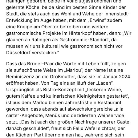
Ratingen geboren, beide in Vollblutgastronomen und
gelernte Köche, beide sind im besten Sinne Kinder der
Stadt, die stets auch das Wohl und Wehe der Innenstadt-
Entwicklung im Auge haben, mit dem „Erwins“ zudem
eine Kneipe am Obertor betreiben und weitere
gastronomische Projekte im Hinterkopf haben, denn: „Wir
glauben an Ratingen als Gastronomie-Standort, da
müssen wir uns kulturell wie gastronomisch nicht vor
Düsseldorf verstecken.“
Dass das Brüder-Paar die Worte mit Leben füllt, zeigen
sie auf schönste Weise im „Marlou“, der Name ist eine
Reminiszenz an die Großmutter, dass sie im Januar 2024
eröffnet haben. Von Tag eins an läuft der „Laden“.
Ursprünglich als Bistro-Konzept mit „leckeren Weine,
gutem Kaffee und kulinarischen Kleinigkeiten gestartet“,
ist aus dem Marlou binnen Jahresfrist ein Restaurant
geworden, dass abends auf abwechslungsreiche „a la
carte“-Angebote, Menüs und dezidierten Weinservice
setzt. „Das ist auch der großen Nachfrage unserer Gäste
danach geschuldet“, freut sich Felix Wefel sichtbar, der
den Küchen-Part übernommen hat, während sich sein