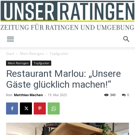
Unser
Start
Mein Ratingen
Topfgucker
Mein Ratingen
Topfgucker
Restaurant Marlou: „Unsere
Ratingen
Gäste glücklich machen!“
Von
Matthias Machan
-
19. Mai 2025
349
0