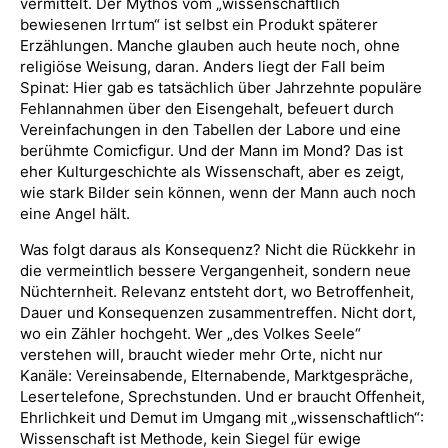
vermittelt. Der Mythos vom „wissenschaftlich
bewiesenen Irrtum“ ist selbst ein Produkt späterer
Erzählungen. Manche glauben auch heute noch, ohne
religiöse Weisung, daran. Anders liegt der Fall beim
Spinat: Hier gab es tatsächlich über Jahrzehnte populäre
Fehlannahmen über den Eisengehalt, befeuert durch
Vereinfachungen in den Tabellen der Labore und eine
berühmte Comicfigur. Und der Mann im Mond? Das ist
eher Kulturgeschichte als Wissenschaft, aber es zeigt,
wie stark Bilder sein können, wenn der Mann auch noch
eine Angel hält.
Was folgt daraus als Konsequenz? Nicht die Rückkehr in
die vermeintlich bessere Vergangenheit, sondern neue
Nüchternheit. Relevanz entsteht dort, wo Betroffenheit,
Dauer und Konsequenzen zusammentreffen. Nicht dort,
wo ein Zähler hochgeht. Wer „des Volkes Seele“
verstehen will, braucht wieder mehr Orte, nicht nur
Kanäle: Vereinsabende, Elternabende, Marktgespräche,
Lesertelefone, Sprechstunden. Und er braucht Offenheit,
Ehrlichkeit und Demut im Umgang mit „wissenschaftlich“:
Wissenschaft ist Methode, kein Siegel für ewige