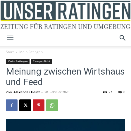
Unser
Start
Mein Ratingen
Mein Ratingen
Rampenlicht
Meinung zwischen Wirtshaus
Ratingen
und Feed
Von
Alexander Heinz
-
28. Februar 2026
27
0