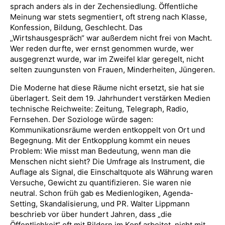
sprach anders als in der Zechensiedlung. Öffentliche
Meinung war stets segmentiert, oft streng nach Klasse,
Konfession, Bildung, Geschlecht. Das
„Wirtshausgespräch“ war außerdem nicht frei von Macht.
Wer reden durfte, wer ernst genommen wurde, wer
ausgegrenzt wurde, war im Zweifel klar geregelt, nicht
selten zuungunsten von Frauen, Minderheiten, Jüngeren.
Die Moderne hat diese Räume nicht ersetzt, sie hat sie
überlagert. Seit dem 19. Jahrhundert verstärken Medien
technische Reichweite: Zeitung, Telegraph, Radio,
Fernsehen. Der Soziologe würde sagen:
Kommunikationsräume werden entkoppelt von Ort und
Begegnung. Mit der Entkopplung kommt ein neues
Problem: Wie misst man Bedeutung, wenn man die
Menschen nicht sieht? Die Umfrage als Instrument, die
Auflage als Signal, die Einschaltquote als Währung waren
Versuche, Gewicht zu quantifizieren. Sie waren nie
neutral. Schon früh gab es Medienlogiken, Agenda-
Setting, Skandalisierung, und PR. Walter Lippmann
beschrieb vor über hundert Jahren, dass „die
Öffentlichkeit“ oft mit Bildern im Kopf arbeitet, nicht mit